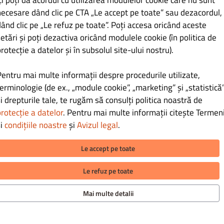
ți poți da acordul cu utilizarea modulelor cookie care nu sunt
necesare dând clic pe CTA „Le accept pe toate” sau dezacordul,
iționale
Antreuri
Mic dejun
Ciorbe
Preparate culinare
ând clic pe „Le refuz pe toate”. Poți accesa oricând aceste
etări și poți dezactiva oricând modulele cookie (în politica de
gorie.
rotecție a datelor și în subsolul site-ului nostru).
Pentru mai multe informații despre procedurile utilizate,
erminologie (de ex., „module cookie”, „marketing” și „statistică”
i drepturile tale, te rugăm să consulți politica noastră de
rotecție a datelor
. Pentru mai multe informații citește Termeni
și
condițiile noastre
și
Avizul legal
.
Le accept pe toate
Le refuz pe toate
Mai multe detalii
AȚII
METODE DE PLATĂ PENTRU RIDIC
tează-ne
 de confidențialitate