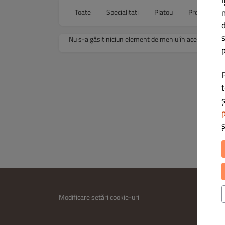
Î
Toate
Specialitati
Platou
Produse Trad
d
s
Nu s-a găsit niciun element de meniu în această cate
p
t
ș
p
INFORM
Modificare setări cookie-uri
Contac
Politica