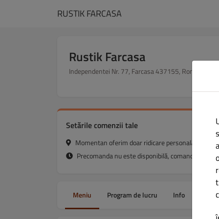
RUSTIK FARCASA
Rustik Farcasa
Independentei Nr. 77, Farcasa 437155, Romania
Setările comenzii tale
Momentan oferim doar ridicare personală.
Precomanda nu este disponibilă, comanda ta va fi
t
c
Meniu
Program de lucru
Info