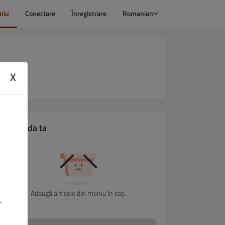
niu
Conectare
Înregistrare
Romanian
X
Comanda ta
Adaugă articole din meniu în coș.
.