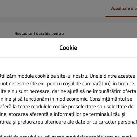
Vizualizare me
Restaurant deschis pentru
Comenzi în local:
07:30 - 22:00
Cookie
Comenzi online (Ridicare):
07:30 - 22:00
Utilizăm module cookie pe site-ul nostru. Unele dintre acestea
sunt necesare (de ex., pentru coșul de cumpărături), în timp ce
altele nu sunt necesare, dar ne ajută să ne îmbunătățim oferta
 gata în 35 minute.
online și să funcționăm în mod economic. Consimțământul se
referă la toate modulele cookie preselectate sau selectate de
ine, stocarea aferentă a informațiilor pe terminalul tău și
itirea și prelucrarea ulterioare ale datelor cu caracter personal